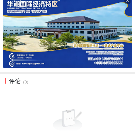

评论
(0)