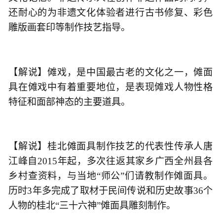
还耐心的为非遗文化体验者进行古书修复、彩色
雕版画套印等制作技艺指导。
【解说】傩戏，是中国最古老的文化之一，傩面
具在傩戏中有着重要地位，是表现傩戏人物性格
特征和面部神态的主要道具。
【解说】桂北傩面具制作技艺的代表性传承人唐
江峰自2015年起，多次往返其家乡广西全州县各
乡村查资料，与当地“师公”们请教制作傩面具。
历时3年多完成了取材于民间传说和历史故事36个
人物的桂北“三十六神”傩面具雕刻制作。