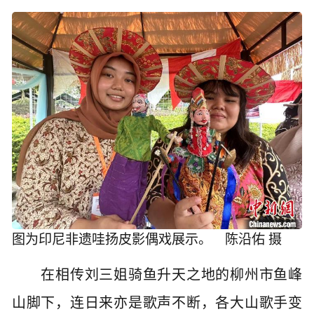
图为印尼非遗哇扬皮影偶戏展示。 陈沿佑 摄
在相传刘三姐骑鱼升天之地的柳州市鱼峰
山脚下，连日来亦是歌声不断，各大山歌手变