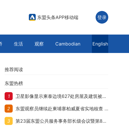
东盟头条APP移动端
登录
侨
生活
观察
Cambodian
English
推荐阅读
东盟热榜
1
卫星影像显示柬泰边境627处房屋及建筑被夷平 人权组织呼吁保护平民财产
2
东盟观察员继续赴柬埔寨柏威夏省实地核查 走访遭袭柬埔寨平民村庄
3
第23届东盟公共服务事务部长级会议暨第8届东盟与中日韩公共服务事务部长级会议在柬埔寨暹粒开幕