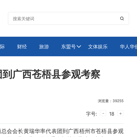

际
财经
旅游
东盟号
文体娱乐
华人华

团到广西苍梧县参观考察
浏览量：39255
-
+
字号:
18
侨商总会会长黄瑞华率代表团到广西梧州市苍梧县参观