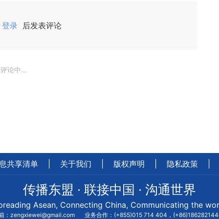
登录
后发表评论
评论中...
息共享清单
|
关于我们
|
版权声明
|
隐私政策
|
传播东盟 · 联接中国 · 沟通世界
preading Asean, Connecting China, Communicating the wor
：zengxiewei@gmail.com
业务合作：(+855)015 714 404，(+86)18628214