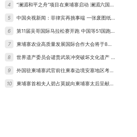
4
“澜湄和平之舟”项目在柬埔寨启动 澜湄六国青年共话和平与发展
5
中国央视新闻：菲律宾再挑事端 一张废图纸划不走中国黄岩岛
6
第11届吴哥国际马拉松赛开跑 中国等51国跑者齐聚暹粒
7
柬埔寨农业高质量发展国际合作大会将于8月20日举行
8
世界遗产委员会谴责武装冲突破坏文化遗产 柬埔寨呼吁依法追责并加强国际合作
9
外国驻柬埔寨武官前往柬泰边境安塞地区考察 柬方介绍“危险握手”事件及边境情况
10
柬埔寨首相夫人碧占莫妮向柬埔寨太后呈献世界女童军“卓越领袖奖”