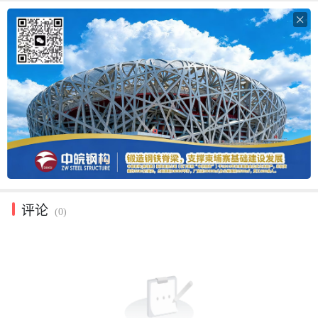

评论
(0)