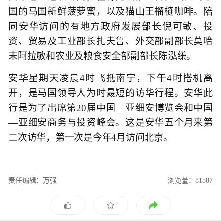
国的马国新鲜菠萝蜜，以及猫山王榴梿咖啡。陪
同安华访问的有地方政府发展部长倪可敏、投
资、贸易及工业部长扎夫鲁、外交部副部长莫哈
末阿拉敏和农业及粮食安全部副部长陈泓缣。
安华星期天凌晨4时飞抵南宁，下午4时搭机离
开，是马国领导人为时最短的访华行程。安华此
行是为了出席第20届中国—亚细安博览会和中国
—亚细安商务与投资峰会。这是安华五个月来第
二次访华，第一次是今年4月访问北京。
责任编辑：万强
浏览量：81887