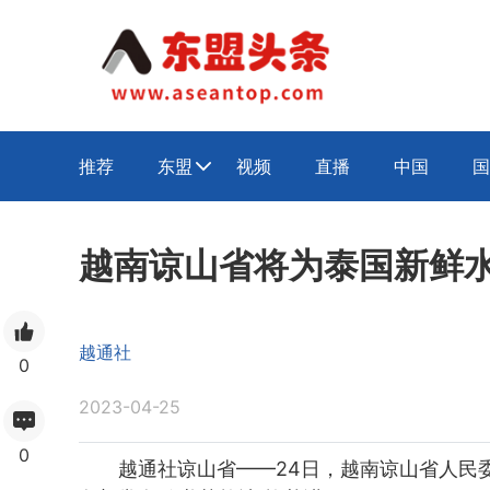
推荐
东盟
视频
直播
中国
国

越南谅山省将为泰国新鲜
越通社
0
2023-04-25
0
越通社谅山省——24日，越南谅山省人民