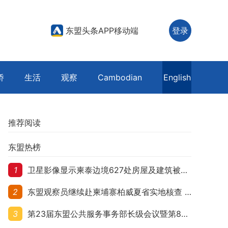
东盟头条APP移动端
登录
侨
生活
观察
Cambodian
English
推荐阅读
东盟热榜
1
卫星影像显示柬泰边境627处房屋及建筑被夷平 人权组织呼吁保护平民财产
2
东盟观察员继续赴柬埔寨柏威夏省实地核查 走访遭袭柬埔寨平民村庄
3
第23届东盟公共服务事务部长级会议暨第8届东盟与中日韩公共服务事务部长级会议在柬埔寨暹粒开幕