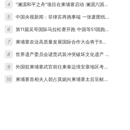
4
“澜湄和平之舟”项目在柬埔寨启动 澜湄六国青年共话和平与发展
5
中国央视新闻：菲律宾再挑事端 一张废图纸划不走中国黄岩岛
6
第11届吴哥国际马拉松赛开跑 中国等51国跑者齐聚暹粒
7
柬埔寨农业高质量发展国际合作大会将于8月20日举行
8
世界遗产委员会谴责武装冲突破坏文化遗产 柬埔寨呼吁依法追责并加强国际合作
9
外国驻柬埔寨武官前往柬泰边境安塞地区考察 柬方介绍“危险握手”事件及边境情况
10
柬埔寨首相夫人碧占莫妮向柬埔寨太后呈献世界女童军“卓越领袖奖”