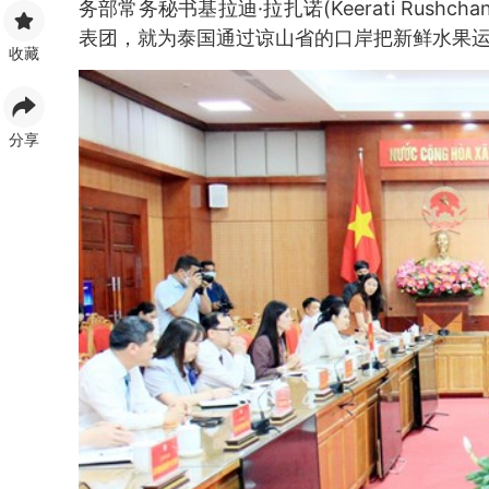
务部常务秘书基拉迪·拉扎诺(Keerati Rus
表团，就为泰国通过谅山省的口岸把新鲜水果
收藏
分享