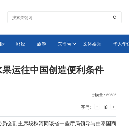

际
财经
旅游
东盟号
文体娱乐
华人华

水果运往中国创造便利条件
浏览量：69686
-
+
字号:
18
委员会副主席段秋河同该省一些厅局领导与由泰国商