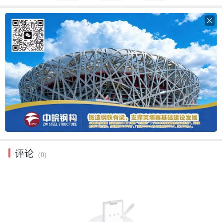

评论
(0)