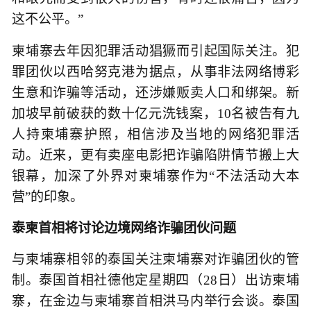
这不公平。”
柬埔寨去年因犯罪活动猖獗而引起国际关注。犯
罪团伙以西哈努克港为据点，从事非法网络博彩
生意和诈骗等活动，还涉嫌贩卖人口和绑架。新
加坡早前破获的数十亿元洗钱案，10名被告有九
人持柬埔寨护照，相信涉及当地的网络犯罪活
动。近来，更有卖座电影把诈骗陷阱情节搬上大
银幕，加深了外界对柬埔寨作为“不法活动大本
营”的印象。
泰柬首相将讨论边境网络诈骗团伙问题
与柬埔寨相邻的泰国关注柬埔寨对诈骗团伙的管
制。泰国首相社德他定星期四（28日）出访柬埔
寨，在金边与柬埔寨首相洪马内举行会谈。泰国