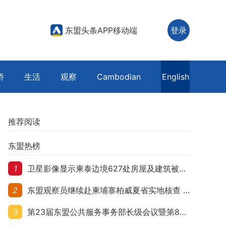
东盟头条APP移动端
登录
侨
生活
观察
Cambodian
English
推荐阅读
东盟热榜
1
卫星影像显示柬泰边境627处房屋及建筑被夷平 人权组织呼吁保护平民财产
2
东盟观察员继续赴柬埔寨柏威夏省实地核查 走访遭袭柬埔寨平民村庄
3
第23届东盟公共服务事务部长级会议暨第8届东盟与中日韩公共服务事务部长级会议在柬埔寨暹粒开幕