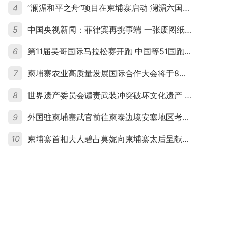
4
“澜湄和平之舟”项目在柬埔寨启动 澜湄六国青年共话和平与发展
5
中国央视新闻：菲律宾再挑事端 一张废图纸划不走中国黄岩岛
6
第11届吴哥国际马拉松赛开跑 中国等51国跑者齐聚暹粒
7
柬埔寨农业高质量发展国际合作大会将于8月20日举行
8
世界遗产委员会谴责武装冲突破坏文化遗产 柬埔寨呼吁依法追责并加强国际合作
9
外国驻柬埔寨武官前往柬泰边境安塞地区考察 柬方介绍“危险握手”事件及边境情况
10
柬埔寨首相夫人碧占莫妮向柬埔寨太后呈献世界女童军“卓越领袖奖”