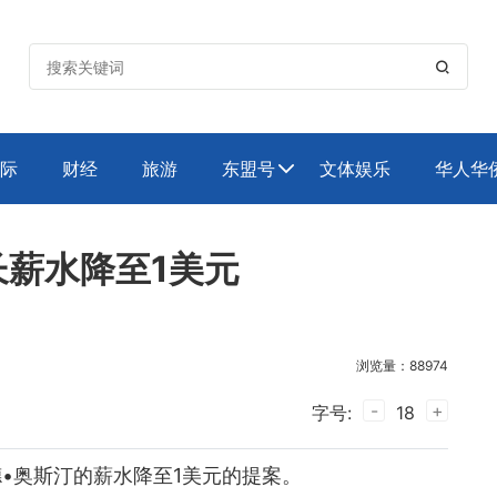

际
财经
旅游
东盟号
文体娱乐
华人华

薪水降至1美元
浏览量：88974
-
+
字号:
18
•奥斯汀的薪水降至1美元的提案。