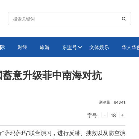

际
财经
旅游
东盟号
文体娱乐
华人华

国蓄意升级菲中南海对抗
浏览量：64341
-
+
字号:
18
“萨玛萨玛”联合演习，进行反潜、搜救以及防空演