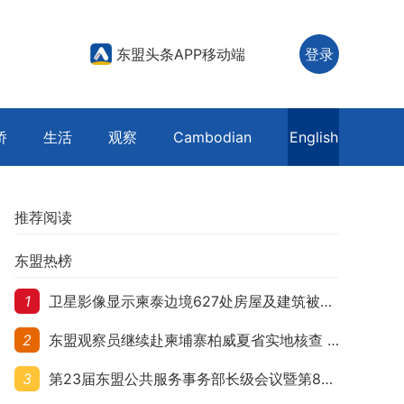
东盟头条APP移动端
登录
侨
生活
观察
Cambodian
English
推荐阅读
东盟热榜
1
卫星影像显示柬泰边境627处房屋及建筑被夷平 人权组织呼吁保护平民财产
2
东盟观察员继续赴柬埔寨柏威夏省实地核查 走访遭袭柬埔寨平民村庄
3
第23届东盟公共服务事务部长级会议暨第8届东盟与中日韩公共服务事务部长级会议在柬埔寨暹粒开幕