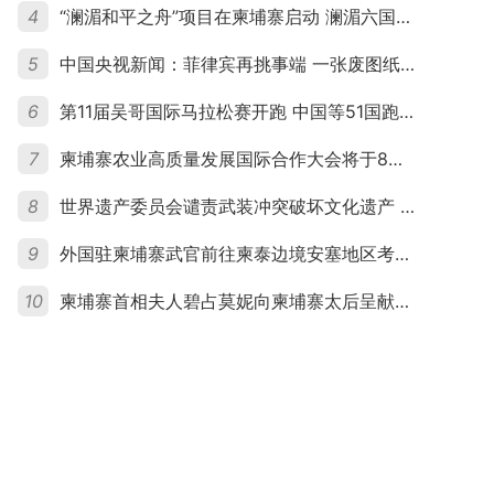
4
“澜湄和平之舟”项目在柬埔寨启动 澜湄六国青年共话和平与发展
5
中国央视新闻：菲律宾再挑事端 一张废图纸划不走中国黄岩岛
6
第11届吴哥国际马拉松赛开跑 中国等51国跑者齐聚暹粒
7
柬埔寨农业高质量发展国际合作大会将于8月20日举行
8
世界遗产委员会谴责武装冲突破坏文化遗产 柬埔寨呼吁依法追责并加强国际合作
9
外国驻柬埔寨武官前往柬泰边境安塞地区考察 柬方介绍“危险握手”事件及边境情况
10
柬埔寨首相夫人碧占莫妮向柬埔寨太后呈献世界女童军“卓越领袖奖”