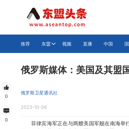
推荐
东盟
视频
直播
中国
国

俄罗斯媒体：美国及其盟
俄罗斯卫星通讯社
0
2023-10-06
0
菲律宾海军正在与两艘美国军舰在南海举行