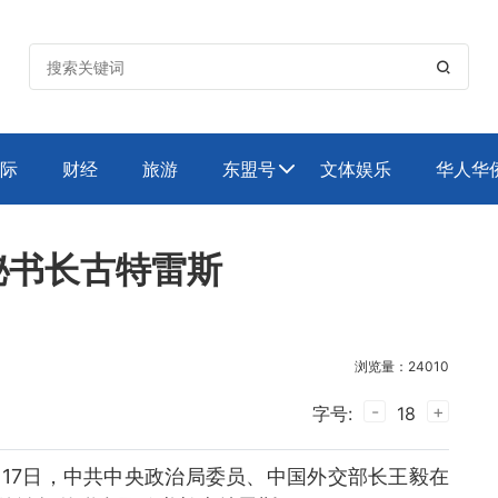

际
财经
旅游
东盟号
文体娱乐
华人华

秘书长古特雷斯
浏览量：24010
-
+
字号:
18
0月17日，中共中央政治局委员、中国外交部长王毅在