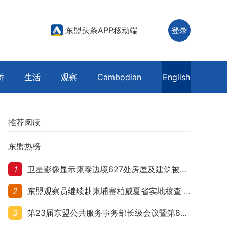
东盟头条APP移动端
登录
侨
生活
观察
Cambodian
English
推荐阅读
东盟热榜
1
卫星影像显示柬泰边境627处房屋及建筑被夷平 人权组织呼吁保护平民财产
2
东盟观察员继续赴柬埔寨柏威夏省实地核查 走访遭袭柬埔寨平民村庄
3
第23届东盟公共服务事务部长级会议暨第8届东盟与中日韩公共服务事务部长级会议在柬埔寨暹粒开幕