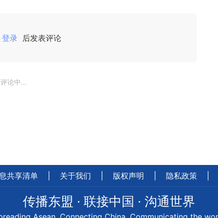
登录
后发表评论
评论中...
息共享清单
|
关于我们
|
版权声明
|
隐私政策
|
传播东盟 · 联接中国 · 沟通世界
preading Asean, Connecting China, Communicating the wor