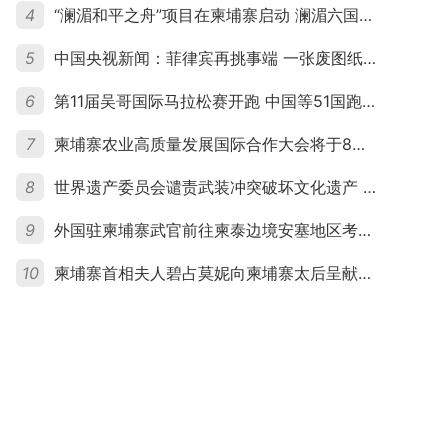
4
“澜湄和平之舟”项目在柬埔寨启动 澜湄六国青年共话和平与发展
5
中国央视新闻：菲律宾再挑事端 一张废图纸划不走中国黄岩岛
6
第11届吴哥国际马拉松赛开跑 中国等51国跑者齐聚暹粒
7
柬埔寨农业高质量发展国际合作大会将于8月20日举行
8
世界遗产委员会谴责武装冲突破坏文化遗产 柬埔寨呼吁依法追责并加强国际合作
9
外国驻柬埔寨武官前往柬泰边境安塞地区考察 柬方介绍“危险握手”事件及边境情况
10
柬埔寨首相夫人碧占莫妮向柬埔寨太后呈献世界女童军“卓越领袖奖”