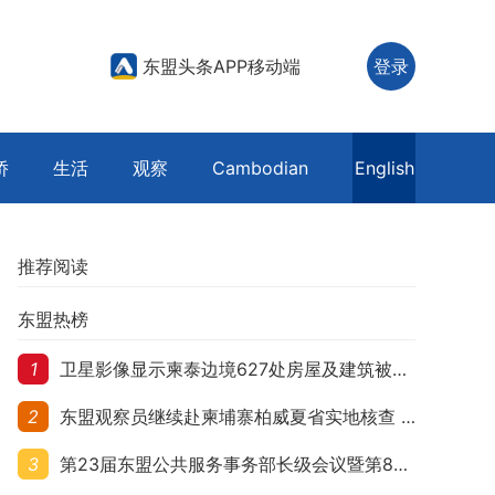
东盟头条APP移动端
登录
侨
生活
观察
Cambodian
English
推荐阅读
东盟热榜
1
卫星影像显示柬泰边境627处房屋及建筑被夷平 人权组织呼吁保护平民财产
2
东盟观察员继续赴柬埔寨柏威夏省实地核查 走访遭袭柬埔寨平民村庄
3
第23届东盟公共服务事务部长级会议暨第8届东盟与中日韩公共服务事务部长级会议在柬埔寨暹粒开幕