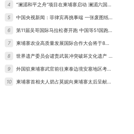
4
“澜湄和平之舟”项目在柬埔寨启动 澜湄六国青年共话和平与发展
5
中国央视新闻：菲律宾再挑事端 一张废图纸划不走中国黄岩岛
6
第11届吴哥国际马拉松赛开跑 中国等51国跑者齐聚暹粒
7
柬埔寨农业高质量发展国际合作大会将于8月20日举行
8
世界遗产委员会谴责武装冲突破坏文化遗产 柬埔寨呼吁依法追责并加强国际合作
9
外国驻柬埔寨武官前往柬泰边境安塞地区考察 柬方介绍“危险握手”事件及边境情况
10
柬埔寨首相夫人碧占莫妮向柬埔寨太后呈献世界女童军“卓越领袖奖”