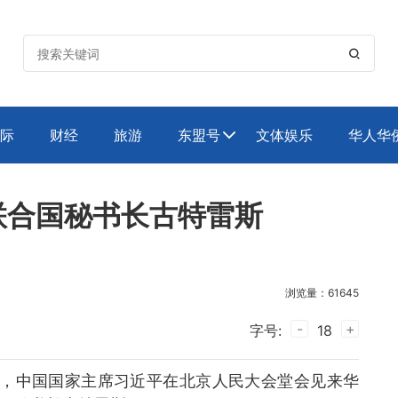

际
财经
旅游
东盟号
文体娱乐
华人华

联合国秘书长古特雷斯
浏览量：61645
-
+
字号:
18
晚，中国国家主席习近平在北京人民大会堂会见来华