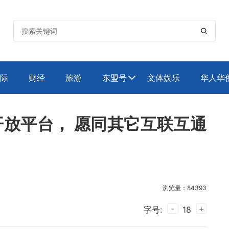

际
财经
旅游
东盟号
文体娱乐
华人华

开放平台， 愿同其它互联互通
浏览量：84393
-
+
字号:
18