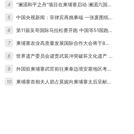
4
“澜湄和平之舟”项目在柬埔寨启动 澜湄六国青年共话和平与发展
5
中国央视新闻：菲律宾再挑事端 一张废图纸划不走中国黄岩岛
6
第11届吴哥国际马拉松赛开跑 中国等51国跑者齐聚暹粒
7
柬埔寨农业高质量发展国际合作大会将于8月20日举行
8
世界遗产委员会谴责武装冲突破坏文化遗产 柬埔寨呼吁依法追责并加强国际合作
9
外国驻柬埔寨武官前往柬泰边境安塞地区考察 柬方介绍“危险握手”事件及边境情况
10
柬埔寨首相夫人碧占莫妮向柬埔寨太后呈献世界女童军“卓越领袖奖”