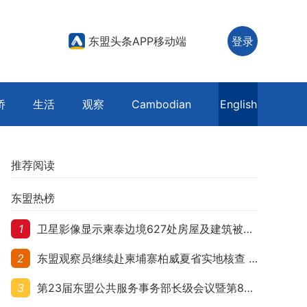
东盟头条APP移动端
登录
侨
生活
观察
Cambodian
English
推荐阅读
东盟热榜
1
卫星影像显示柬泰边境627处房屋及建筑被夷平 人权组织呼吁保护平民财产
2
东盟观察员继续赴柬埔寨柏威夏省实地核查 走访遭袭柬埔寨平民村庄
3
第23届东盟公共服务事务部长级会议暨第8届东盟与中日韩公共服务事务部长级会议在柬埔寨暹粒开幕