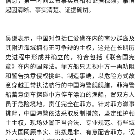
信息，第一时间公布事实真相和证据视频，事情
起因清晰、事实清楚、证据确凿。
吴谦表示，中国对包括仁爱礁在内的南沙群岛及
其附近海域拥有无可争辩的主权，这是在长期历
史进程中形成并确立的，符合包括《联合国宪
章》在内的国际法。菲方船只无视中方一再劝阻
和警告执意侵权挑衅、制造事端，以危险方式故
意穿越正常执法航行的中国海警舰舰艏，菲海警
船蓄意倒车擦碰中方停车漂泊的渔船，置双方人
员于危险境地，责任完全在菲方。针对菲方滋事
挑衅，中国海警依法采取反制措施，坚定维护领
土主权，现场处置正当合法、专业规范。有些域
外大国罔顾事实、挑拨是非、有意配合菲方，误