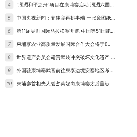
4
“澜湄和平之舟”项目在柬埔寨启动 澜湄六国青年共话和平与发展
5
中国央视新闻：菲律宾再挑事端 一张废图纸划不走中国黄岩岛
6
第11届吴哥国际马拉松赛开跑 中国等51国跑者齐聚暹粒
7
柬埔寨农业高质量发展国际合作大会将于8月20日举行
8
世界遗产委员会谴责武装冲突破坏文化遗产 柬埔寨呼吁依法追责并加强国际合作
9
外国驻柬埔寨武官前往柬泰边境安塞地区考察 柬方介绍“危险握手”事件及边境情况
10
柬埔寨首相夫人碧占莫妮向柬埔寨太后呈献世界女童军“卓越领袖奖”