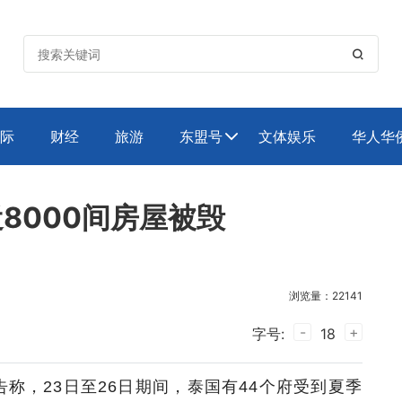

际
财经
旅游
东盟号
文体娱乐
华人华

8000间房屋被毁
浏览量：22141
-
+
字号:
18
称，23日至26日期间，泰国有44个府受到夏季