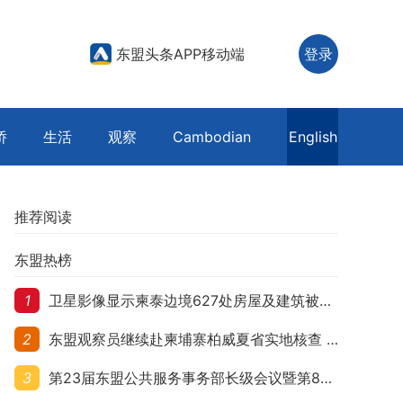
东盟头条APP移动端
登录
侨
生活
观察
Cambodian
English
推荐阅读
东盟热榜
1
卫星影像显示柬泰边境627处房屋及建筑被夷平 人权组织呼吁保护平民财产
2
东盟观察员继续赴柬埔寨柏威夏省实地核查 走访遭袭柬埔寨平民村庄
3
第23届东盟公共服务事务部长级会议暨第8届东盟与中日韩公共服务事务部长级会议在柬埔寨暹粒开幕