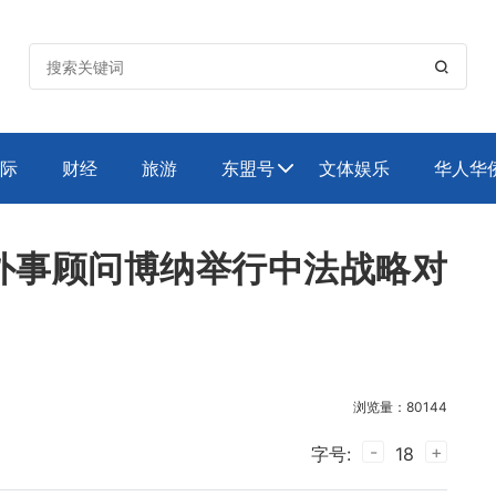

际
财经
旅游
东盟号
文体娱乐
华人华

外事顾问博纳举行中法战略对
浏览量：80144
-
+
字号:
18