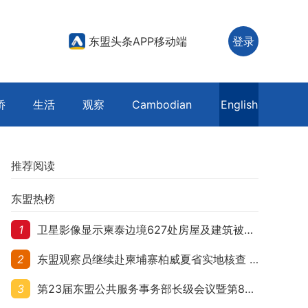
东盟头条APP移动端
登录
侨
生活
观察
Cambodian
English
推荐阅读
东盟热榜
1
卫星影像显示柬泰边境627处房屋及建筑被夷平 人权组织呼吁保护平民财产
2
东盟观察员继续赴柬埔寨柏威夏省实地核查 走访遭袭柬埔寨平民村庄
3
第23届东盟公共服务事务部长级会议暨第8届东盟与中日韩公共服务事务部长级会议在柬埔寨暹粒开幕