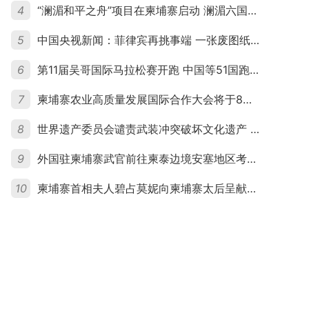
4
“澜湄和平之舟”项目在柬埔寨启动 澜湄六国青年共话和平与发展
5
中国央视新闻：菲律宾再挑事端 一张废图纸划不走中国黄岩岛
6
第11届吴哥国际马拉松赛开跑 中国等51国跑者齐聚暹粒
7
柬埔寨农业高质量发展国际合作大会将于8月20日举行
8
世界遗产委员会谴责武装冲突破坏文化遗产 柬埔寨呼吁依法追责并加强国际合作
9
外国驻柬埔寨武官前往柬泰边境安塞地区考察 柬方介绍“危险握手”事件及边境情况
10
柬埔寨首相夫人碧占莫妮向柬埔寨太后呈献世界女童军“卓越领袖奖”