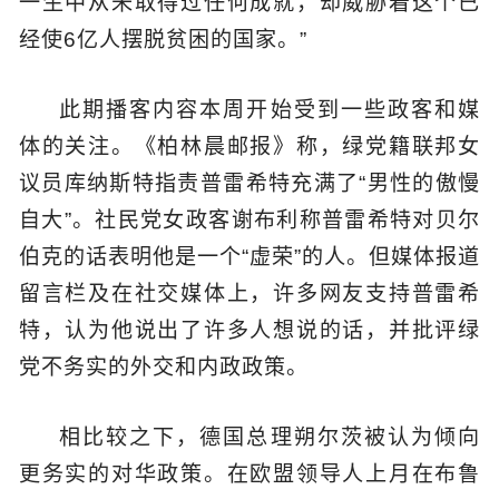
一生中从未取得过任何成就，却威胁着这个已
经使6亿人摆脱贫困的国家。”
此期播客内容本周开始受到一些政客和媒
体的关注。《柏林晨邮报》称，绿党籍联邦女
议员库纳斯特指责普雷希特充满了“男性的傲慢
自大”。社民党女政客谢布利称普雷希特对贝尔
伯克的话表明他是一个“虚荣”的人。但媒体报道
留言栏及在社交媒体上，许多网友支持普雷希
特，认为他说出了许多人想说的话，并批评绿
党不务实的外交和内政政策。
相比较之下，德国总理朔尔茨被认为倾向
更务实的对华政策。在欧盟领导人上月在布鲁