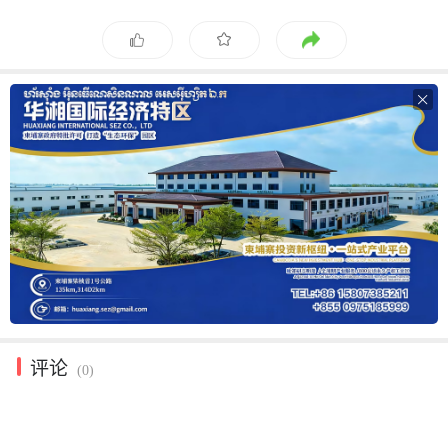

评论
(0)