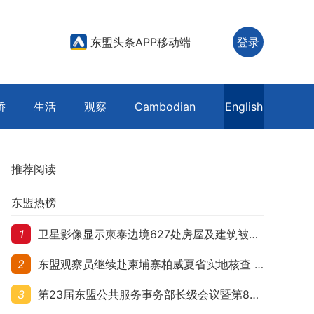
东盟头条APP移动端
登录
侨
生活
观察
Cambodian
English
推荐阅读
东盟热榜
1
卫星影像显示柬泰边境627处房屋及建筑被夷平 人权组织呼吁保护平民财产
2
东盟观察员继续赴柬埔寨柏威夏省实地核查 走访遭袭柬埔寨平民村庄
3
第23届东盟公共服务事务部长级会议暨第8届东盟与中日韩公共服务事务部长级会议在柬埔寨暹粒开幕