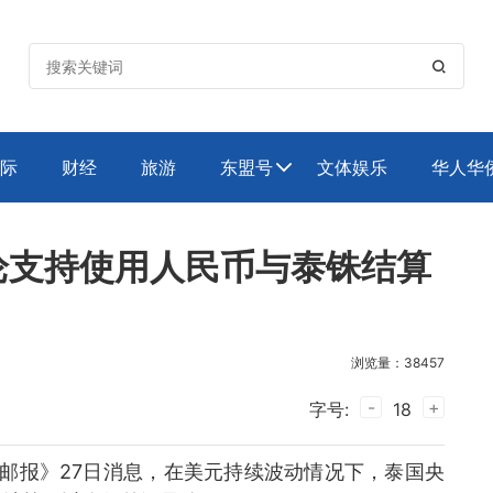

际
财经
旅游
东盟号
文体娱乐
华人华

论支持使用人民币与泰铢结算
浏览量：38457
-
+
字号:
18
谷邮报》27日消息，在美元持续波动情况下，泰国央