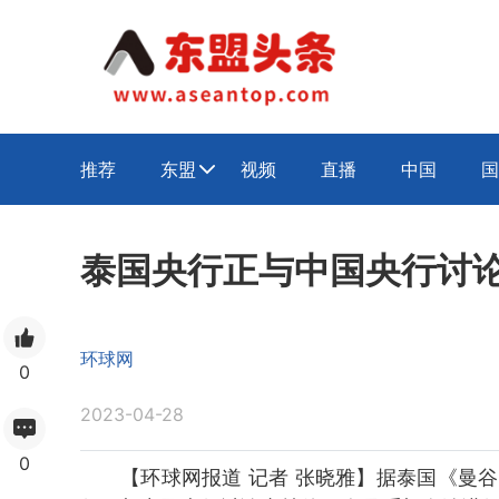
推荐
东盟
视频
直播
中国
国

泰国央行正与中国央行讨
环球网
0
2023-04-28
0
【环球网报道 记者 张晓雅】据泰国《曼