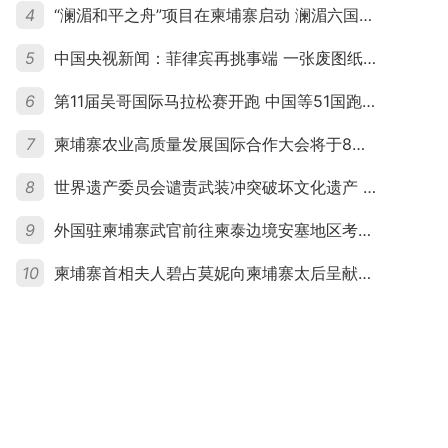
4
“澜湄和平之舟”项目在柬埔寨启动 澜湄六国青年共话和平与发展
5
中国央视新闻：菲律宾再挑事端 一张废图纸划不走中国黄岩岛
6
第11届吴哥国际马拉松赛开跑 中国等51国跑者齐聚暹粒
7
柬埔寨农业高质量发展国际合作大会将于8月20日举行
8
世界遗产委员会谴责武装冲突破坏文化遗产 柬埔寨呼吁依法追责并加强国际合作
9
外国驻柬埔寨武官前往柬泰边境安塞地区考察 柬方介绍“危险握手”事件及边境情况
10
柬埔寨首相夫人碧占莫妮向柬埔寨太后呈献世界女童军“卓越领袖奖”