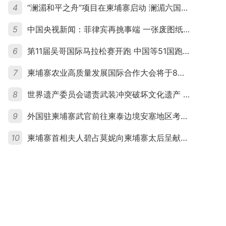
4
“澜湄和平之舟”项目在柬埔寨启动 澜湄六国青年共话和平与发展
5
中国央视新闻：菲律宾再挑事端 一张废图纸划不走中国黄岩岛
6
第11届吴哥国际马拉松赛开跑 中国等51国跑者齐聚暹粒
7
柬埔寨农业高质量发展国际合作大会将于8月20日举行
8
世界遗产委员会谴责武装冲突破坏文化遗产 柬埔寨呼吁依法追责并加强国际合作
9
外国驻柬埔寨武官前往柬泰边境安塞地区考察 柬方介绍“危险握手”事件及边境情况
10
柬埔寨首相夫人碧占莫妮向柬埔寨太后呈献世界女童军“卓越领袖奖”