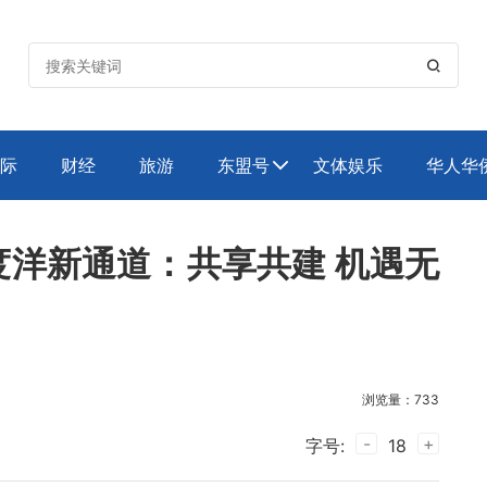

际
财经
旅游
东盟号
文体娱乐
华人华

洋新通道：共享共建 机遇无
浏览量：733
-
+
字号:
18