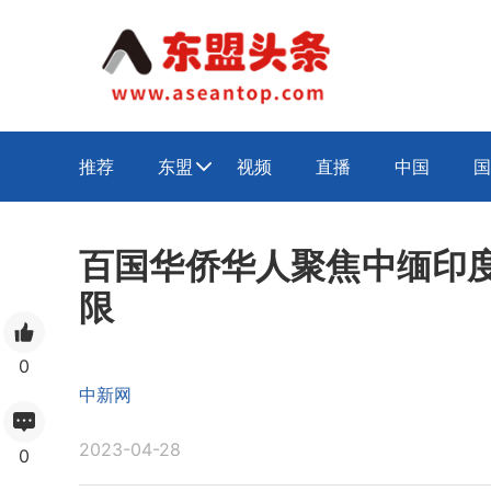
推荐
东盟
视频
直播
中国
国

百国华侨华人聚焦中缅印度
限
0
中新网
2023-04-28
0