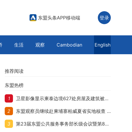
东盟头条APP移动端
登录
侨
生活
观察
Cambodian
English
推荐阅读
东盟热榜
1
卫星影像显示柬泰边境627处房屋及建筑被夷平 人权组织呼吁保护平民财产
2
东盟观察员继续赴柬埔寨柏威夏省实地核查 走访遭袭柬埔寨平民村庄
3
第23届东盟公共服务事务部长级会议暨第8届东盟与中日韩公共服务事务部长级会议在柬埔寨暹粒开幕