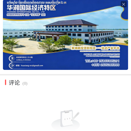

评论
(0)