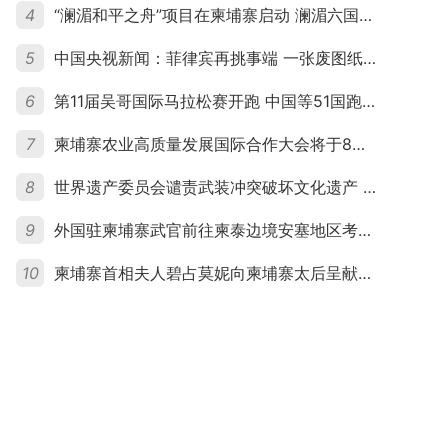
4
“澜湄和平之舟”项目在柬埔寨启动 澜湄六国青年共话和平与发展
5
中国央视新闻：菲律宾再挑事端 一张废图纸划不走中国黄岩岛
6
第11届吴哥国际马拉松赛开跑 中国等51国跑者齐聚暹粒
7
柬埔寨农业高质量发展国际合作大会将于8月20日举行
8
世界遗产委员会谴责武装冲突破坏文化遗产 柬埔寨呼吁依法追责并加强国际合作
9
外国驻柬埔寨武官前往柬泰边境安塞地区考察 柬方介绍“危险握手”事件及边境情况
10
柬埔寨首相夫人碧占莫妮向柬埔寨太后呈献世界女童军“卓越领袖奖”