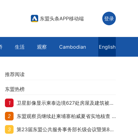
东盟头条APP移动端
登录
侨
生活
观察
Cambodian
English
推荐阅读
东盟热榜
1
卫星影像显示柬泰边境627处房屋及建筑被夷平 人权组织呼吁保护平民财产
2
东盟观察员继续赴柬埔寨柏威夏省实地核查 走访遭袭柬埔寨平民村庄
3
第23届东盟公共服务事务部长级会议暨第8届东盟与中日韩公共服务事务部长级会议在柬埔寨暹粒开幕