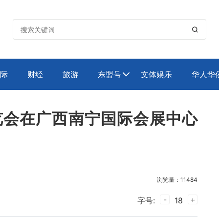

际
财经
旅游
东盟号
文体娱乐
华人华

览会在广西南宁国际会展中心
浏览量：11484
-
+
字号:
18