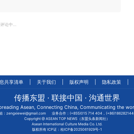
评论中...
息共享清单
|
关于我们
|
版权声明
|
隐私政策
|
传播东盟 · 联接中国 · 沟通世界
preading Asean, Connecting China, Communicating the wor
：zengxiewei@gmail.com
业务合作：(+855)015 714 404，(+86)18628214
Copyright @ ASEAN TOP NEWS（东盟头条新闻社）
Asean International Culture Media Co. Ltd.
版权所有 ICP证：桂ICP备2025061929号-1