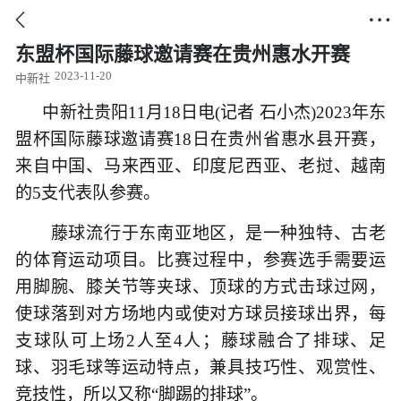


东盟杯国际藤球邀请赛在贵州惠水开赛
2023-11-20
中新社
中新社贵阳11月18日电(记者 石小杰)2023年东
盟杯国际藤球邀请赛18日在贵州省惠水县开赛，
来自中国、马来西亚、印度尼西亚、老挝、越南
的5支代表队参赛。
藤球流行于东南亚地区，是一种独特、古老
的体育运动项目。比赛过程中，参赛选手需要运
用脚腕、膝关节等夹球、顶球的方式击球过网，
使球落到对方场地内或使对方球员接球出界，每
支球队可上场2人至4人；藤球融合了排球、足
球、羽毛球等运动特点，兼具技巧性、观赏性、
竞技性，所以又称“脚踢的排球”。