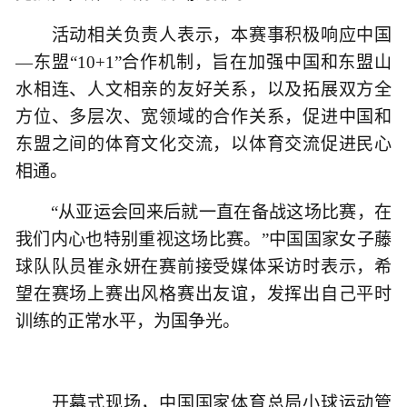
活动相关负责人表示，本赛事积极响应中国
—东盟“10+1”合作机制，旨在加强中国和东盟山
水相连、人文相亲的友好关系，以及拓展双方全
方位、多层次、宽领域的合作关系，促进中国和
东盟之间的体育文化交流，以体育交流促进民心
相通。
“从亚运会回来后就一直在备战这场比赛，在
我们内心也特别重视这场比赛。”中国国家女子藤
球队队员崔永妍在赛前接受媒体采访时表示，希
望在赛场上赛出风格赛出友谊，发挥出自己平时
训练的正常水平，为国争光。
开幕式现场，中国国家体育总局小球运动管