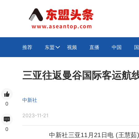
推荐
东盟
视频
直播
中国
国

三亚往返曼谷国际客运航
中新社
0
2023-11-21
0
中新社三亚11月21日电 (王慧茹)1