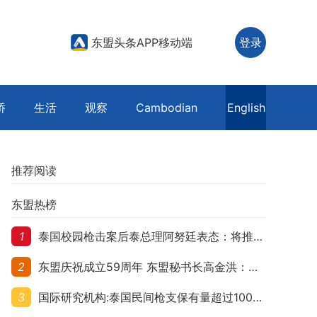
东盟头条APP移动端
登录
侨
生活
观察
Cambodian
English
推荐阅读
东盟热榜
1
泰国校园枪击案后泰总理阿努廷表态：将推动修法严控民众携枪
2
东盟庆祝成立59周年 东盟秘书长高金洪：加强团结合作应对跨国挑战
3
国际研究机构:泰国民间枪支保有量超过1000万 在东盟国家位居首位