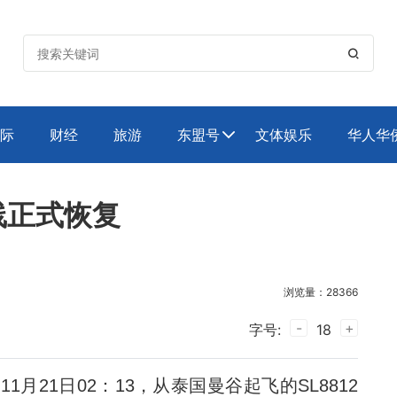

际
财经
旅游
东盟号
文体娱乐
华人华

线正式恢复
浏览量：28366
-
+
字号:
18
1月21日02：13，从泰国曼谷起飞的SL8812