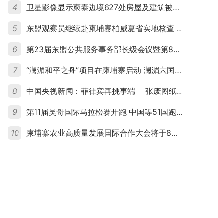
4
卫星影像显示柬泰边境627处房屋及建筑被夷平 人权组织呼吁保护平民财产
5
东盟观察员继续赴柬埔寨柏威夏省实地核查 走访遭袭柬埔寨平民村庄
6
第23届东盟公共服务事务部长级会议暨第8届东盟与中日韩公共服务事务部长级会议在柬埔寨暹粒开幕
7
“澜湄和平之舟”项目在柬埔寨启动 澜湄六国青年共话和平与发展
8
中国央视新闻：菲律宾再挑事端 一张废图纸划不走中国黄岩岛
9
第11届吴哥国际马拉松赛开跑 中国等51国跑者齐聚暹粒
10
柬埔寨农业高质量发展国际合作大会将于8月20日举行