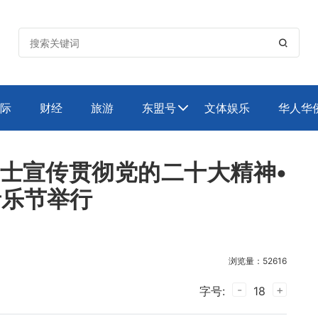

际
财经
旅游
东盟号
文体娱乐
华人华

人士宣传贯彻党的二十大精神•
音乐节举行
浏览量：52616
-
+
字号:
18