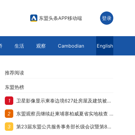
东盟头条APP移动端
登录
侨
生活
观察
Cambodian
English
推荐阅读
东盟热榜
1
卫星影像显示柬泰边境627处房屋及建筑被夷平 人权组织呼吁保护平民财产
2
东盟观察员继续赴柬埔寨柏威夏省实地核查 走访遭袭柬埔寨平民村庄
3
第23届东盟公共服务事务部长级会议暨第8届东盟与中日韩公共服务事务部长级会议在柬埔寨暹粒开幕