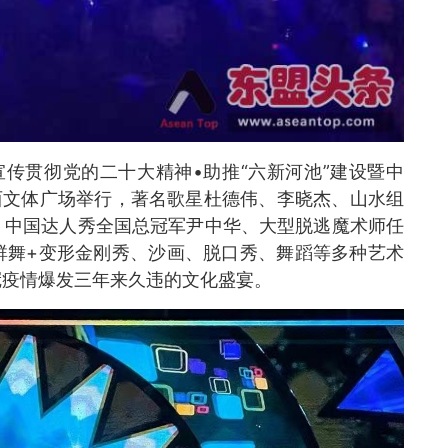
宣传贯彻党的二十大精神•助推“六新河池”建设暨中
西文体广场举行，著名歌星杜德伟、李晓杰、山水组
，中国达人秀全国总冠军尹中华、大型脱逃魔术师任
群舞+变形金刚秀、沙画、脱口秀、舞蹈等多种艺术
冠疫情爆发三年来久违的文化盛宴。