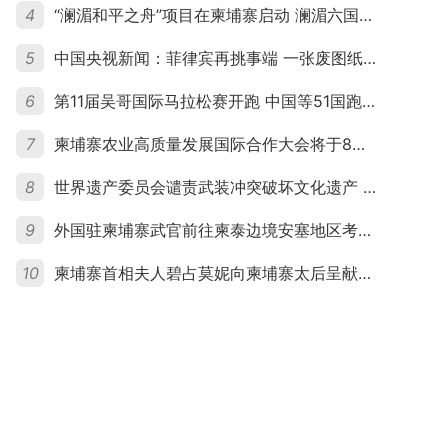
4
“澜湄和平之舟”项目在柬埔寨启动 澜湄六国青年共话和平与发展
5
中国央视新闻：菲律宾再挑事端 一张废图纸划不走中国黄岩岛
6
第11届吴哥国际马拉松赛开跑 中国等51国跑者齐聚暹粒
7
柬埔寨农业高质量发展国际合作大会将于8月20日举行
8
世界遗产委员会谴责武装冲突破坏文化遗产 柬埔寨呼吁依法追责并加强国际合作
9
外国驻柬埔寨武官前往柬泰边境安塞地区考察 柬方介绍“危险握手”事件及边境情况
10
柬埔寨首相夫人碧占莫妮向柬埔寨太后呈献世界女童军“卓越领袖奖”