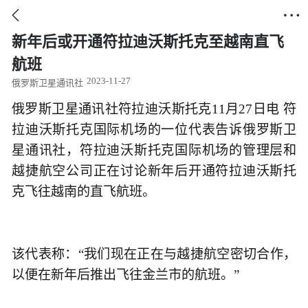


新年后或开通符拉迪沃斯托克至越南直飞
航班
2023-11-27
俄罗斯卫星通讯社
俄罗斯卫星通讯社符拉迪沃斯托克11月27日电 符
拉迪沃斯托克国际机场的一位代表告诉俄罗斯卫
星通讯社，符拉迪沃斯托克国际机场的管理层和
越捷航空公司正在讨论新年后开通符拉迪沃斯托
克飞往越南的直飞航班。
该代表称：“我们现在正在与越捷航空密切合作，
以便在新年后推出飞往金兰市的航班。”