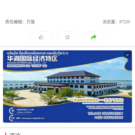
责任编辑：万强
浏览量：87220
