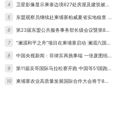
4
卫星影像显示柬泰边境627处房屋及建筑被夷平 人权组织呼吁保护平民财产
5
东盟观察员继续赴柬埔寨柏威夏省实地核查 走访遭袭柬埔寨平民村庄
6
第23届东盟公共服务事务部长级会议暨第8届东盟与中日韩公共服务事务部长级会议在柬埔寨暹粒开幕
7
“澜湄和平之舟”项目在柬埔寨启动 澜湄六国青年共话和平与发展
8
中国央视新闻：菲律宾再挑事端 一张废图纸划不走中国黄岩岛
9
第11届吴哥国际马拉松赛开跑 中国等51国跑者齐聚暹粒
10
柬埔寨农业高质量发展国际合作大会将于8月20日举行