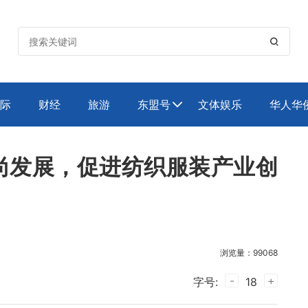

际
财经
旅游
东盟号
文体娱乐
华人华

尚发展，促进纺织服装产业创
浏览量：99068
-
+
字号:
18