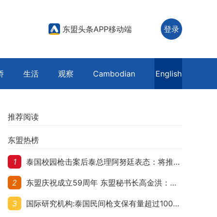
东盟头条APP移动端
登录
侨
生活
观察
Cambodian
English
推荐阅读
东盟热榜
1
泰国校园枪击案后泰总理阿努廷表态：将推动修法严控民众携枪
2
东盟庆祝成立59周年 东盟秘书长高金洪：加强团结合作应对跨国挑战
3
国际研究机构:泰国民间枪支保有量超过1000万 在东盟国家位居首位