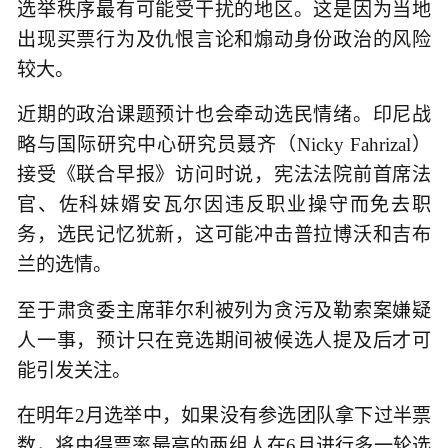
选举秩序最有可能受干扰的地区。这是因为当地
出现买票行为及仇恨言论和煽动身份政治的风险
较大。
近期的政治课题预计也会牵动选民情绪。印尼战
略与国际研究中心研究员聂齐（Nicky Fahrizal）
接受《联合早报》访问时说，宪法法院前首席法
官、佐科妹婿安瓦尔因违反职业操守而免去职
务，选民记忆犹新，这可能冲击普拉博沃和吉布
兰的选情。
至于肃贪委主席菲尔利被列为贪污及勒索案嫌疑
人一事，预计只在竞选期间被候选人提及后才可
能引发关注。
在明年2月选举中，如果没有参选团队拿下过半票
数，将由得票率最高的两组人在6月进行多一轮选