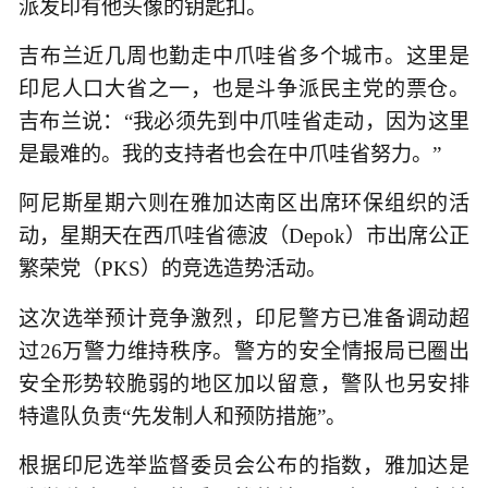
派发印有他头像的钥匙扣。
吉布兰近几周也勤走中爪哇省多个城市。这里是
印尼人口大省之一，也是斗争派民主党的票仓。
吉布兰说：“我必须先到中爪哇省走动，因为这里
是最难的。我的支持者也会在中爪哇省努力。”
阿尼斯星期六则在雅加达南区出席环保组织的活
动，星期天在西爪哇省德波（Depok）市出席公正
繁荣党（PKS）的竞选造势活动。
这次选举预计竞争激烈，印尼警方已准备调动超
过26万警力维持秩序。警方的安全情报局已圈出
安全形势较脆弱的地区加以留意，警队也另安排
特遣队负责“先发制人和预防措施”。
根据印尼选举监督委员会公布的指数，雅加达是