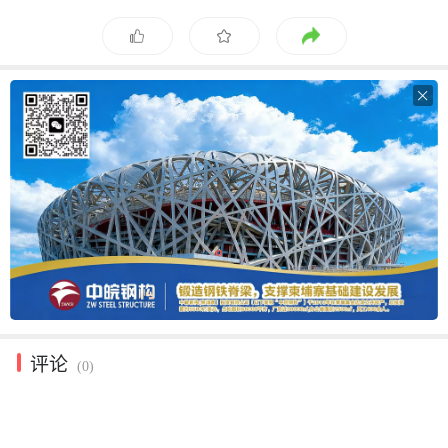

评论
(0)