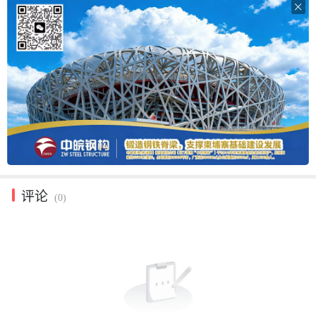

评论
(0)