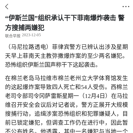


“伊斯兰国”组织承认干下菲南爆炸袭击 警
方搜捕两嫌犯
2023-12-05
联合早报
（马尼拉路透电）菲律宾警方已辨认出涉及星期
天早上菲南天主教弥撒爆炸案的至少两名嫌犯。
恐怖组织伊斯兰国声称干下这起袭击。
在棉兰老岛马拉维市棉兰老州立大学体育馆发生
的这起爆炸案导致四人死亡和54人受伤。西棉兰
老司令部司令冈萨雷斯星期一（12月4日）在马拉
维召开安全会议后对记者说，警方正展开大规模
搜捕行动，追缉涉案恐怖组织和犯罪嫌疑人，目
前已锁定嫌犯，但调查工作仍在进行中，因此暂
不公布姓名。他透露，其中一名嫌犯与当地一个