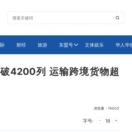

际
财经
旅游
东盟号
文体娱乐
华人华

4200列 运输跨境货物超
浏览量：74003
-
+
字号:
18