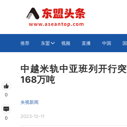
推荐
东盟
视频
直播
中国
国

中越米轨中亚班列开行突破
168万吨
0
央视新闻
2023-12-11
0