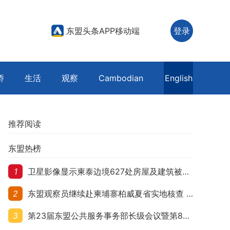
东盟头条APP移动端
登录
侨
生活
观察
Cambodian
English
推荐阅读
东盟热榜
1
卫星影像显示柬泰边境627处房屋及建筑被夷平 人权组织呼吁保护平民财产
2
东盟观察员继续赴柬埔寨柏威夏省实地核查 走访遭袭柬埔寨平民村庄
3
第23届东盟公共服务事务部长级会议暨第8届东盟与中日韩公共服务事务部长级会议在柬埔寨暹粒开幕