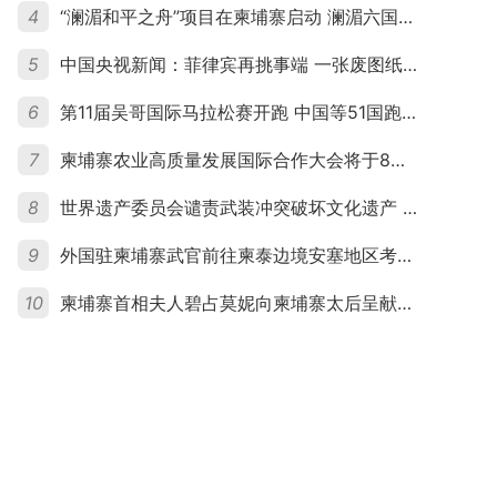
4
“澜湄和平之舟”项目在柬埔寨启动 澜湄六国青年共话和平与发展
5
中国央视新闻：菲律宾再挑事端 一张废图纸划不走中国黄岩岛
6
第11届吴哥国际马拉松赛开跑 中国等51国跑者齐聚暹粒
7
柬埔寨农业高质量发展国际合作大会将于8月20日举行
8
世界遗产委员会谴责武装冲突破坏文化遗产 柬埔寨呼吁依法追责并加强国际合作
9
外国驻柬埔寨武官前往柬泰边境安塞地区考察 柬方介绍“危险握手”事件及边境情况
10
柬埔寨首相夫人碧占莫妮向柬埔寨太后呈献世界女童军“卓越领袖奖”