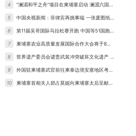
4
“澜湄和平之舟”项目在柬埔寨启动 澜湄六国青年共话和平与发展
5
中国央视新闻：菲律宾再挑事端 一张废图纸划不走中国黄岩岛
6
第11届吴哥国际马拉松赛开跑 中国等51国跑者齐聚暹粒
7
柬埔寨农业高质量发展国际合作大会将于8月20日举行
8
世界遗产委员会谴责武装冲突破坏文化遗产 柬埔寨呼吁依法追责并加强国际合作
9
外国驻柬埔寨武官前往柬泰边境安塞地区考察 柬方介绍“危险握手”事件及边境情况
10
柬埔寨首相夫人碧占莫妮向柬埔寨太后呈献世界女童军“卓越领袖奖”