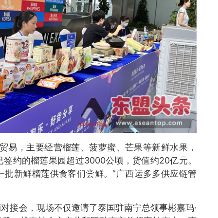
境贸易，主要经营榴莲、菠萝蜜、芒果等新鲜水果，
签约的榴莲果园超过3000公顷，货值约20亿元。
一批新鲜榴莲供食客们尝鲜。”广西运多多供应链管
对接会，现场不仅邀请了泰国驻南宁总领事彬嘉玛·