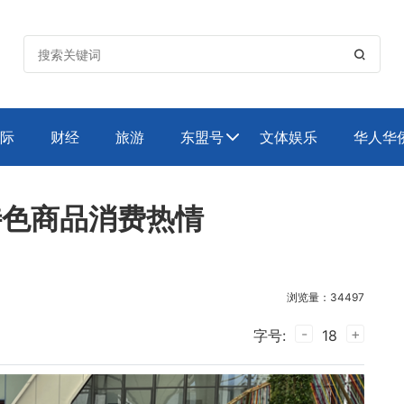

际
财经
旅游
东盟号
文体娱乐
华人华

特色商品消费热情
浏览量：34497
-
+
字号:
18