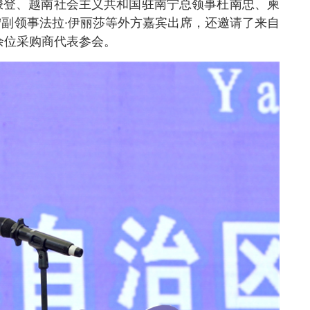
梭登、越南社会主义共和国驻南宁总领事杜南忠、柬
副领事法拉·伊丽莎等外方嘉宾出席，还邀请了来自
余位采购商代表参会。