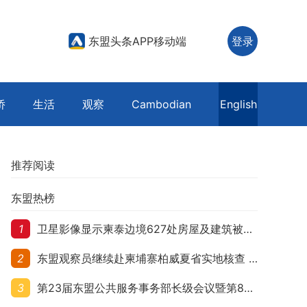
东盟头条APP移动端
登录
侨
生活
观察
Cambodian
English
推荐阅读
东盟热榜
1
卫星影像显示柬泰边境627处房屋及建筑被夷平 人权组织呼吁保护平民财产
2
东盟观察员继续赴柬埔寨柏威夏省实地核查 走访遭袭柬埔寨平民村庄
3
第23届东盟公共服务事务部长级会议暨第8届东盟与中日韩公共服务事务部长级会议在柬埔寨暹粒开幕