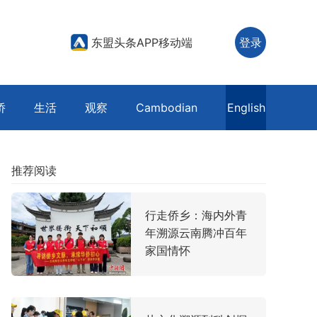
东盟头条APP移动端
登录
侨
生活
观察
Cambodian
English
推荐阅读
行走侨乡：海内外青
年溯源云南腾冲百年
家国情怀