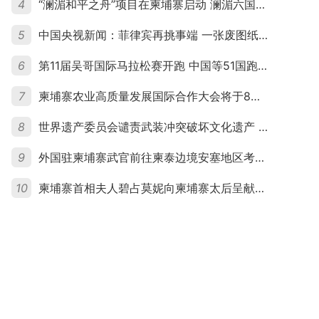
4
“澜湄和平之舟”项目在柬埔寨启动 澜湄六国青年共话和平与发展
5
中国央视新闻：菲律宾再挑事端 一张废图纸划不走中国黄岩岛
6
第11届吴哥国际马拉松赛开跑 中国等51国跑者齐聚暹粒
7
柬埔寨农业高质量发展国际合作大会将于8月20日举行
8
世界遗产委员会谴责武装冲突破坏文化遗产 柬埔寨呼吁依法追责并加强国际合作
9
外国驻柬埔寨武官前往柬泰边境安塞地区考察 柬方介绍“危险握手”事件及边境情况
10
柬埔寨首相夫人碧占莫妮向柬埔寨太后呈献世界女童军“卓越领袖奖”