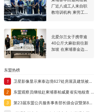
厂近八成工人来自职
教培训机构 柬劳工大
臣亲赴走访
北爱尔兰女子携带逾
40公斤大麻欲前往新
加坡 在柬埔寨金边机
场落网
东盟热榜
1
卫星影像显示柬泰边境627处房屋及建筑被夷平 人权组织呼吁保护平民财产
2
东盟观察员继续赴柬埔寨柏威夏省实地核查 走访遭袭柬埔寨平民村庄
3
第23届东盟公共服务事务部长级会议暨第8届东盟与中日韩公共服务事务部长级会议在柬埔寨暹粒开幕