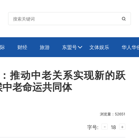

际
财经
旅游
东盟号
文体娱乐
华人华

：推动中老关系实现新的跃
候中老命运共同体
浏览量：52651
-
+
字号:
18