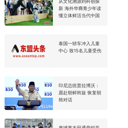
从文化溯源到科创探
新 海外华裔青少年读
懂立体鲜活当代中国
泰国一轿车冲入儿童
中心 致15名儿童受伤
印尼总统普拉博沃：
愿赴朝鲜斡旋 恢复朝
韩对话
柬埔寨丰田通商组装