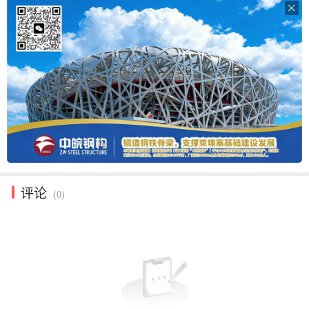

评论
(0)