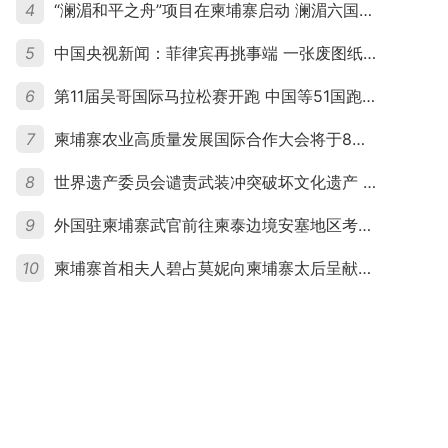
4
“澜湄和平之舟”项目在柬埔寨启动 澜湄六国青年共话和平与发展
5
中国央视新闻：菲律宾再挑事端 一张废图纸划不走中国黄岩岛
6
第11届吴哥国际马拉松赛开跑 中国等51国跑者齐聚暹粒
7
柬埔寨农业高质量发展国际合作大会将于8月20日举行
8
世界遗产委员会谴责武装冲突破坏文化遗产 柬埔寨呼吁依法追责并加强国际合作
9
外国驻柬埔寨武官前往柬泰边境安塞地区考察 柬方介绍“危险握手”事件及边境情况
10
柬埔寨首相夫人碧占莫妮向柬埔寨太后呈献世界女童军“卓越领袖奖”