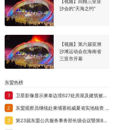
【视频】回顾三亚亚
沙会的“天海之约”
【视频】第六届亚洲
沙滩运动会在海南省
三亚市开幕
东盟热榜
1
卫星影像显示柬泰边境627处房屋及建筑被夷平 人权组织呼吁保护平民财产
2
东盟观察员继续赴柬埔寨柏威夏省实地核查 走访遭袭柬埔寨平民村庄
3
第23届东盟公共服务事务部长级会议暨第8届东盟与中日韩公共服务事务部长级会议在柬埔寨暹粒开幕