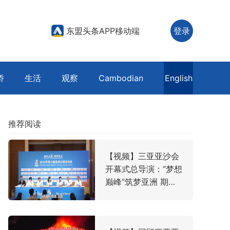
东盟头条APP移动端
登录
侨
生活
观察
Cambodian
English
推荐阅读
【视频】三亚亚沙会
开幕式总导演：“梦想
巅峰”筑梦亚洲 期许
美好世界