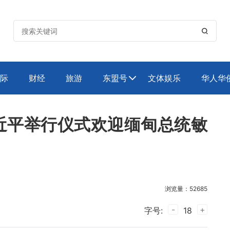

际
财经
旅游
东盟号
文体娱乐
华人华

近平举行仪式欢迎缅甸总统敏
浏览量：52685
-
+
字号:
18