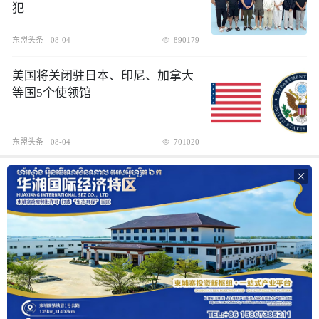
犯
东盟头条
08-04
890179
美国将关闭驻日本、印尼、加拿大
等国5个使领馆
东盟头条
08-04
701020
