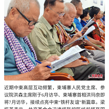
近期中柬高层互动频繁，柬埔寨人民党主席、参
议院洪森主席刚于6月访华、柬埔寨首相洪玛奈即
将7月访华，接续点亮中柬“铁杆友谊”新篇章。梁