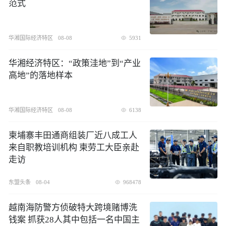
范式
华湘国际经济特区
08-08
5931
华湘经济特区：“政策洼地”到“产业
高地”的落地样本
华湘国际经济特区
08-08
6138
柬埔寨丰田通商组装厂近八成工人
来自职教培训机构 柬劳工大臣亲赴
走访
东盟头条
08-04
968478
越南海防警方侦破特大跨境赌博洗
钱案 抓获28人其中包括一名中国主