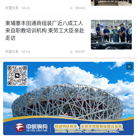
东盟头条
08-01
380462
柬埔寨丰田通商组装厂近八成工人
来自职教培训机构 柬劳工大臣亲赴
走访
东盟头条
08-04
380387
