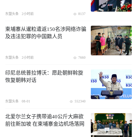
东盟头条
2小时前
8137
柬埔寨从暹粒遣返150名涉网络诈骗
及违法犯罪的中国籍人员
东盟头条
2小时前
7660
印尼总统普拉博沃：愿赴朝鲜斡旋
恢复朝韩对话
东盟头条
08-01
552340
北爱尔兰女子携带逾40公斤大麻欲
前往新加坡 在柬埔寨金边机场落网