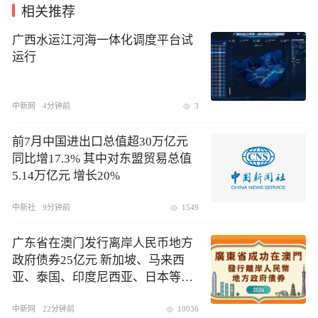
相关推荐
广西水运江河海一体化调度平台试
运行
中新网
4分钟前
3
前7月中国进出口总值超30万亿元
同比增17.3% 其中对东盟贸易总值
5.14万亿元 增长20%
中新社
9分钟前
1549
广东省在澳门发行离岸人民币地方
政府债券25亿元 新加坡、马来西
亚、泰国、印度尼西亚、日本等多
地货币当局、商业银行、投资银
行、资管机构踊跃认购
中新网
22分钟前
10036