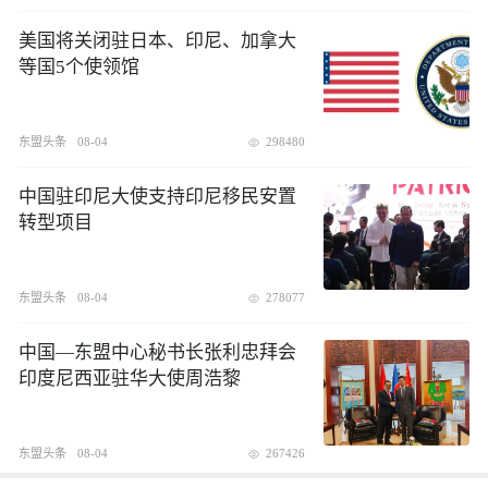
美国将关闭驻日本、印尼、加拿大
等国5个使领馆
东盟头条
08-04
298480
中国驻印尼大使支持印尼移民安置
转型项目
东盟头条
08-04
278077
中国—东盟中心秘书长张利忠拜会
印度尼西亚驻华大使周浩黎
东盟头条
08-04
267426