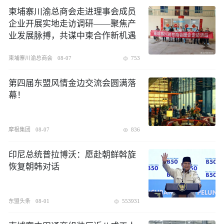
柬埔寨川渝总商会走进理事会成员
企业开展实地走访调研——聚焦产
业发展脉搏，共谋中柬合作新机遇
柬埔寨川渝总商会
08-07
753
第四届东盟风情金边交流会圆满落
幕！
摩根集团
08-07
836
印尼总统普拉博沃：愿赴朝鲜斡旋
恢复朝韩对话
东盟头条
08-01
553931