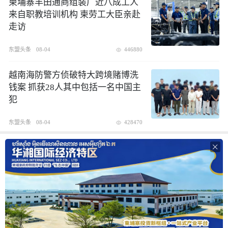
柬埔寨丰田通商组装厂近八成工人
来自职教培训机构 柬劳工大臣亲赴
走访
东盟头条
08-04
446880
越南海防警方侦破特大跨境赌博洗
钱案 抓获28人其中包括一名中国主
犯
东盟头条
08-04
428470
