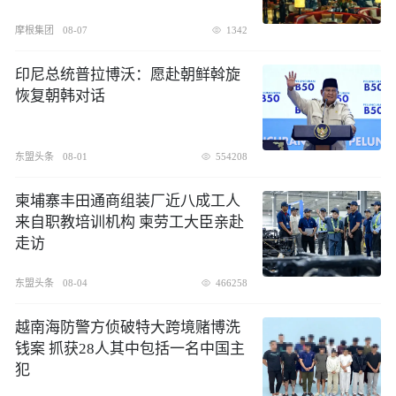
摩根集团
08-07
1342
印尼总统普拉博沃：愿赴朝鲜斡旋
恢复朝韩对话
东盟头条
08-01
554208
柬埔寨丰田通商组装厂近八成工人
来自职教培训机构 柬劳工大臣亲赴
走访
东盟头条
08-04
466258
越南海防警方侦破特大跨境赌博洗
钱案 抓获28人其中包括一名中国主
犯