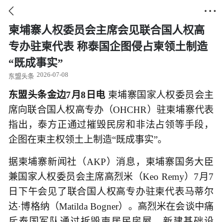


柬埔寨人权委员会主席会见联合国人权高
专办驻柬代表 称泰国企图侵占柬领土制造
“既成事实”
2026-07-08
东盟头条
东盟头条金边7月8日电
柬埔寨国家人权委员会主
席向联合国人权高专办（OHCHR）驻柬埔寨代表
指出，泰方正通过摧毁民房和非法占领等手段，
企图在柬主权领土上制造“既成事实”。
据柬埔寨新闻社（AKP）消息，柬埔寨国务大臣
兼国家人权委员会主席高烈米（Keo Remy）7月7
日下午会见了联合国人权高专办驻柬代表马蒂尔
达·博格纳（Matilda Bogner）。高烈米在会谈中痛
斥泰国军队通过拆毁柬居民房屋、新建基础设