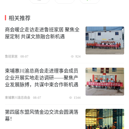
相关推荐
商会暖企走访走进鲁班家居 聚焦全
屋定制 共谋文旅融合新机遇
鲁班家居
08-07
924
柬埔寨川渝总商会走进理事会成员
企业开展实地走访调研——聚焦产
业发展脉搏，共谋中柬合作新机遇
柬埔寨川渝总商会
08-07
1544
第四届东盟风情金边交流会圆满落
幕！