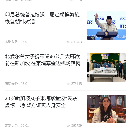
东盟头条
4小时前
9856
印尼总统普拉博沃：愿赴朝鲜斡旋
恢复朝韩对话
东盟头条
08-01
549953
北爱尔兰女子携带逾40公斤大麻欲
前往新加坡 在柬埔寨金边机场落网
东盟头条
08-01
378145
20岁新加坡女子柬埔寨金边“失联”
虚惊一场 警方证实人身安全
东盟头条
08-01
365739