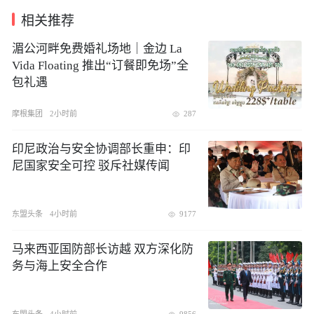
相关推荐
湄公河畔免费婚礼场地｜金边 La
Vida Floating 推出“订餐即免场”全
包礼遇
摩根集团
2小时前
287
印尼政治与安全协调部长重申：印
尼国家安全可控 驳斥社媒传闻
东盟头条
4小时前
9177
​马来西亚国防部长访越 双方深化防
务与海上安全合作