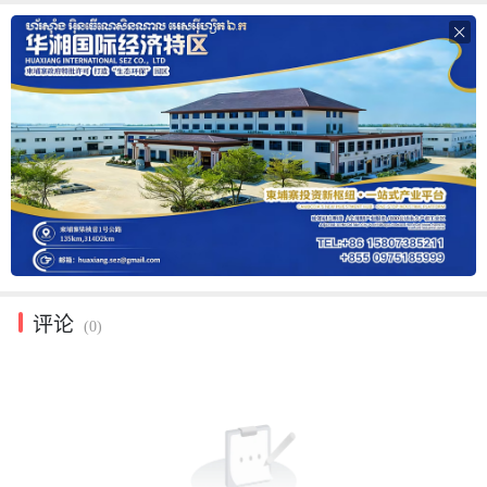

评论
(0)