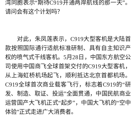
湾同胞表示“期待C919开通两岸航线的那一天”。
请问会有这个计划吗？
对此，朱凤莲表示，C919大型客机是大陆首
款按照国际通行适航标准研制、具有自主知识产
权的喷气式干线客机。5月28日，中国东方航空公
司使用中国商飞全球首架交付的C919大型客机，
从上海虹桥机场起飞，顺利抵达北京首都机场。
C919全球首次商业载客飞行，标志着C919的“研
发、制造、取证、投运”全面贯通，中国民航商业
运营国产大飞机正式“起步”，中国大飞机的“空中
体验”正式走进广大消费者。