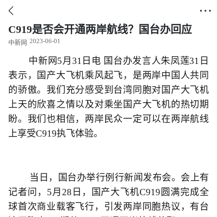


C919是否会开通两岸航线？国台办回应
2023-06-01
中新网
中新网5月31日电 国台办发言人朱凤莲31日
表示，国产大飞机乘风起飞，是两岸中国人共同
的骄傲。我们充分感受到台湾同胞对国产大飞机
上天的欣喜之情以及对乘坐国产大飞机的热切期
盼。我们也相信，两岸民众一定可以在两岸航线
上享受C919执飞体验。
当日，国台办举行例行新闻发布会。会上有
记者问，5月28日，国产大飞机C919圆满完成全
球首次商业载客飞行，引发两岸同胞热议，有台