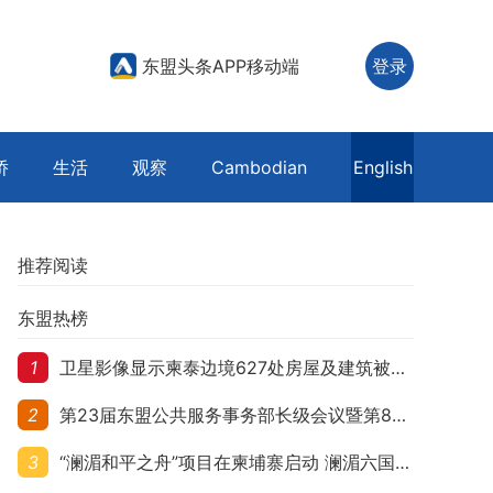
东盟头条APP移动端
登录
侨
生活
观察
Cambodian
English
推荐阅读
东盟热榜
1
卫星影像显示柬泰边境627处房屋及建筑被夷平 人权组织呼吁保护平民财产
2
第23届东盟公共服务事务部长级会议暨第8届东盟与中日韩公共服务事务部长级会议在柬埔寨暹粒开幕
3
“澜湄和平之舟”项目在柬埔寨启动 澜湄六国青年共话和平与发展