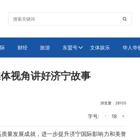

际
财经
旅游
东盟号
文体娱乐
华人华

外国媒体视角讲好济宁故事
浏览量：28105
-
+
字号:
18
高质量发展成就，进一步提升济宁国际影响力和美誉