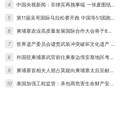
4
中国央视新闻：菲律宾再挑事端 一张废图纸划不走中国黄岩岛
5
第11届吴哥国际马拉松赛开跑 中国等51国跑者齐聚暹粒
6
柬埔寨农业高质量发展国际合作大会将于8月20日举行
7
世界遗产委员会谴责武装冲突破坏文化遗产 柬埔寨呼吁依法追责并加强国际合作
8
外国驻柬埔寨武官前往柬泰边境安塞地区考察 柬方介绍“危险握手”事件及边境情况
9
柬埔寨首相夫人碧占莫妮向柬埔寨太后呈献世界女童军“卓越领袖奖”
10
泰国加强工程监管：承包商危害生命财产安全将视为“弃工”处理