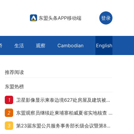
东盟头条APP移动端
登录
侨
生活
观察
Cambodian
English
推荐阅读
东盟热榜
1
卫星影像显示柬泰边境627处房屋及建筑被夷平 人权组织呼吁保护平民财产
2
东盟观察员继续赴柬埔寨柏威夏省实地核查 走访遭袭柬埔寨平民村庄
3
第23届东盟公共服务事务部长级会议暨第8届东盟与中日韩公共服务事务部长级会议在柬埔寨暹粒开幕