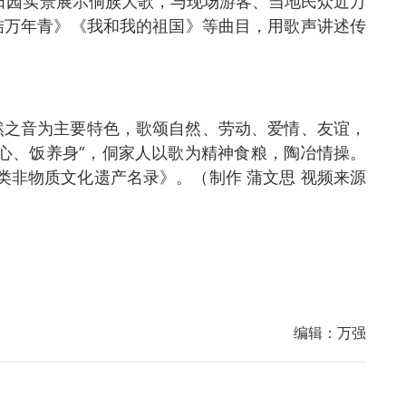
门田园实景展示侗族大歌，与现场游客、当地民众近万
结万年青》《我和我的祖国》等曲目，用歌声讲述传
然之音为主要特色，歌颂自然、劳动、爱情、友谊，
心、饭养身”，侗家人以歌为精神食粮，陶冶情操。
类非物质文化遗产名录》。（制作 蒲文思 视频来源
编辑：
万强