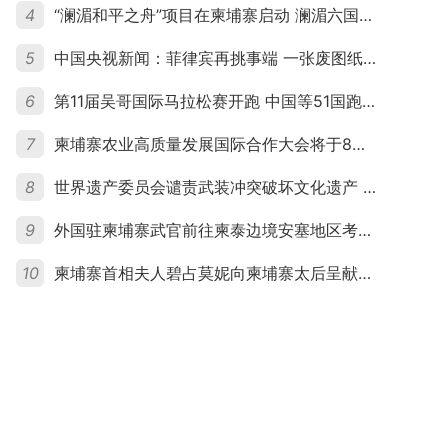
4
“澜湄和平之舟”项目在柬埔寨启动 澜湄六国青年共话和平与发展
5
中国央视新闻：菲律宾再挑事端 一张废图纸划不走中国黄岩岛
6
第11届吴哥国际马拉松赛开跑 中国等51国跑者齐聚暹粒
7
柬埔寨农业高质量发展国际合作大会将于8月20日举行
8
世界遗产委员会谴责武装冲突破坏文化遗产 柬埔寨呼吁依法追责并加强国际合作
9
外国驻柬埔寨武官前往柬泰边境安塞地区考察 柬方介绍“危险握手”事件及边境情况
10
柬埔寨首相夫人碧占莫妮向柬埔寨太后呈献世界女童军“卓越领袖奖”