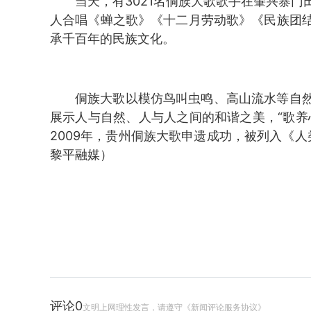
当天，有3021名侗族大歌歌手在肇兴寨
人合唱《蝉之歌》《十二月劳动歌》《民族团
承千百年的民族文化。
侗族大歌以模仿鸟叫虫鸣、高山流水等自
展示人与自然、人与人之间的和谐之美，“歌养
2009年，贵州侗族大歌申遗成功，被列入《人
黎平融媒）
评论
0
文明上网理性发言，请遵守《新闻评论服务协议》