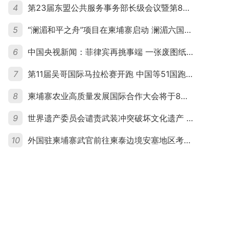
4
第23届东盟公共服务事务部长级会议暨第8届东盟与中日韩公共服务事务部长级会议在柬埔寨暹粒开幕
5
“澜湄和平之舟”项目在柬埔寨启动 澜湄六国青年共话和平与发展
6
中国央视新闻：菲律宾再挑事端 一张废图纸划不走中国黄岩岛
7
第11届吴哥国际马拉松赛开跑 中国等51国跑者齐聚暹粒
8
柬埔寨农业高质量发展国际合作大会将于8月20日举行
9
世界遗产委员会谴责武装冲突破坏文化遗产 柬埔寨呼吁依法追责并加强国际合作
10
外国驻柬埔寨武官前往柬泰边境安塞地区考察 柬方介绍“危险握手”事件及边境情况