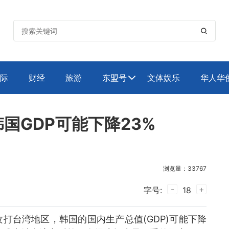

际
财经
旅游
东盟号
文体娱乐
华人华

国GDP可能下降23%
浏览量：33767
-
+
字号:
18
打台湾地区，韩国的国内生产总值(GDP)可能下降