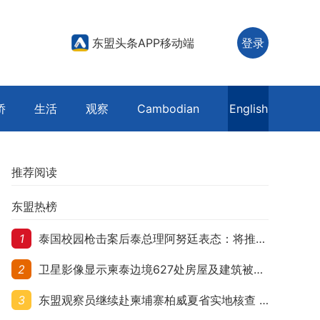
东盟头条APP移动端
登录
侨
生活
观察
Cambodian
English
推荐阅读
东盟热榜
1
泰国校园枪击案后泰总理阿努廷表态：将推动修法严控民众携枪
2
卫星影像显示柬泰边境627处房屋及建筑被夷平 人权组织呼吁保护平民财产
3
东盟观察员继续赴柬埔寨柏威夏省实地核查 走访遭袭柬埔寨平民村庄