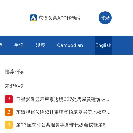
东盟头条APP移动端
登录
侨
生活
观察
Cambodian
English
推荐阅读
东盟热榜
1
卫星影像显示柬泰边境627处房屋及建筑被夷平 人权组织呼吁保护平民财产
2
东盟观察员继续赴柬埔寨柏威夏省实地核查 走访遭袭柬埔寨平民村庄
3
第23届东盟公共服务事务部长级会议暨第8届东盟与中日韩公共服务事务部长级会议在柬埔寨暹粒开幕