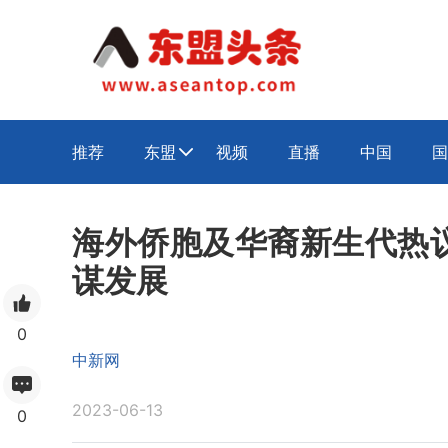
推荐
东盟
视频
直播
中国
国

海外侨胞及华裔新生代热
谋发展
0
中新网
2023-06-13
0