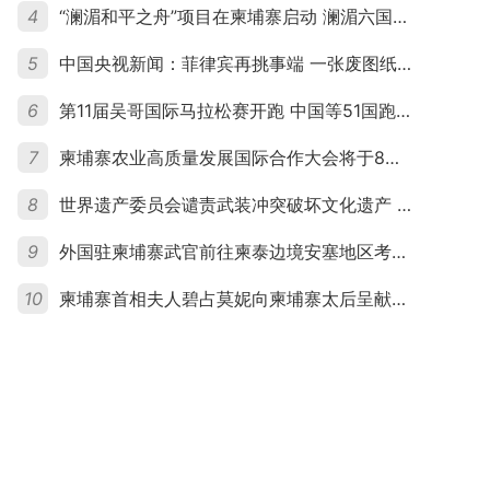
4
“澜湄和平之舟”项目在柬埔寨启动 澜湄六国青年共话和平与发展
5
中国央视新闻：菲律宾再挑事端 一张废图纸划不走中国黄岩岛
6
第11届吴哥国际马拉松赛开跑 中国等51国跑者齐聚暹粒
7
柬埔寨农业高质量发展国际合作大会将于8月20日举行
8
世界遗产委员会谴责武装冲突破坏文化遗产 柬埔寨呼吁依法追责并加强国际合作
9
外国驻柬埔寨武官前往柬泰边境安塞地区考察 柬方介绍“危险握手”事件及边境情况
10
柬埔寨首相夫人碧占莫妮向柬埔寨太后呈献世界女童军“卓越领袖奖”