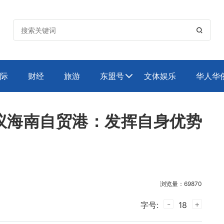

际
财经
旅游
东盟号
文体娱乐
华人华

议海南自贸港：发挥自身优势
浏览量：69870
-
+
字号:
18