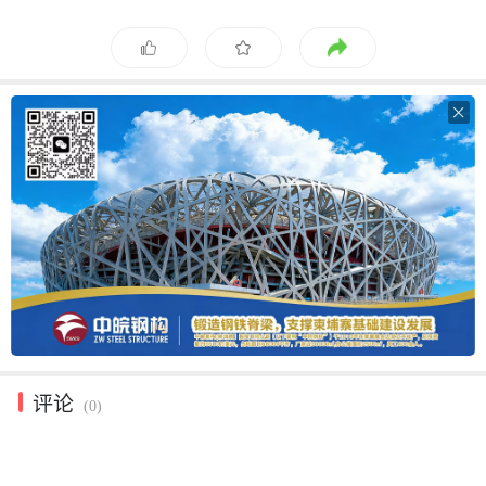

评论
(0)