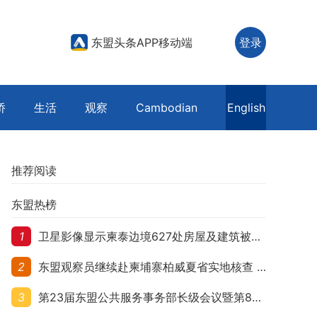
东盟头条APP移动端
登录
侨
生活
观察
Cambodian
English
推荐阅读
东盟热榜
1
卫星影像显示柬泰边境627处房屋及建筑被夷平 人权组织呼吁保护平民财产
2
东盟观察员继续赴柬埔寨柏威夏省实地核查 走访遭袭柬埔寨平民村庄
3
第23届东盟公共服务事务部长级会议暨第8届东盟与中日韩公共服务事务部长级会议在柬埔寨暹粒开幕