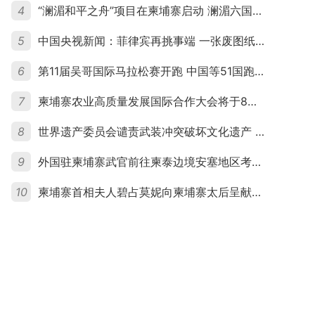
4
“澜湄和平之舟”项目在柬埔寨启动 澜湄六国青年共话和平与发展
5
中国央视新闻：菲律宾再挑事端 一张废图纸划不走中国黄岩岛
6
第11届吴哥国际马拉松赛开跑 中国等51国跑者齐聚暹粒
7
柬埔寨农业高质量发展国际合作大会将于8月20日举行
8
世界遗产委员会谴责武装冲突破坏文化遗产 柬埔寨呼吁依法追责并加强国际合作
9
外国驻柬埔寨武官前往柬泰边境安塞地区考察 柬方介绍“危险握手”事件及边境情况
10
柬埔寨首相夫人碧占莫妮向柬埔寨太后呈献世界女童军“卓越领袖奖”