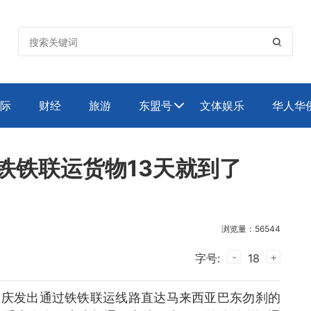

际
财经
旅游
东盟号
文体娱乐
华人华

铁铁联运货物13天就到了
浏览量：56544
-
+
字号:
18
重庆发出通过铁铁联运线路直达马来西亚巴东勿刹的