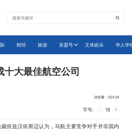

际
财经
旅游
东盟号
文体娱乐
华人华

成十大最佳航空公司
浏览量：92438
-
+
字号:
18
总裁依兹汉依斯迈认为，马航主要竞争对手并非国内