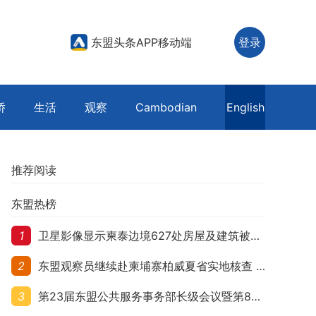
东盟头条APP移动端
登录
侨
生活
观察
Cambodian
English
推荐阅读
东盟热榜
1
卫星影像显示柬泰边境627处房屋及建筑被夷平 人权组织呼吁保护平民财产
2
东盟观察员继续赴柬埔寨柏威夏省实地核查 走访遭袭柬埔寨平民村庄
3
第23届东盟公共服务事务部长级会议暨第8届东盟与中日韩公共服务事务部长级会议在柬埔寨暹粒开幕