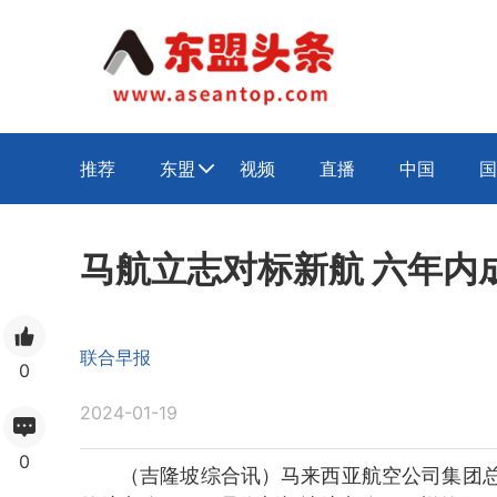
推荐
东盟
视频
直播
中国
国

马航立志对标新航 六年内
联合早报
0
2024-01-19
0
（吉隆坡综合讯）马来西亚航空公司集团