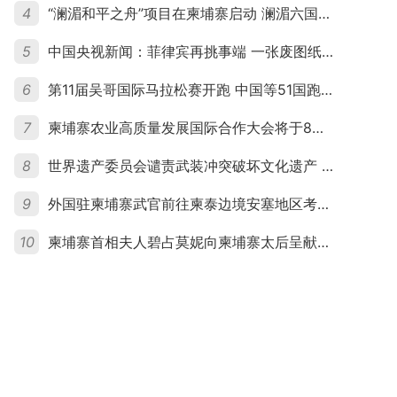
4
“澜湄和平之舟”项目在柬埔寨启动 澜湄六国青年共话和平与发展
5
中国央视新闻：菲律宾再挑事端 一张废图纸划不走中国黄岩岛
6
第11届吴哥国际马拉松赛开跑 中国等51国跑者齐聚暹粒
7
柬埔寨农业高质量发展国际合作大会将于8月20日举行
8
世界遗产委员会谴责武装冲突破坏文化遗产 柬埔寨呼吁依法追责并加强国际合作
9
外国驻柬埔寨武官前往柬泰边境安塞地区考察 柬方介绍“危险握手”事件及边境情况
10
柬埔寨首相夫人碧占莫妮向柬埔寨太后呈献世界女童军“卓越领袖奖”